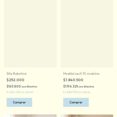
Silla Robotina
Mueble Lauti 10 modulos
$252.000
$1.840.500
$163.800
$1.196.325
con
Efectivo
con
Efectivo
6
x
$42.000
sin interés
6
x
$306.750
sin interés