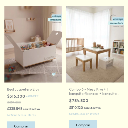
Baul Juguetero Eloy
Combo 6 - Mesa Kiwi + 1
banquito fibonacci + banquito
$516.300
-
40
%
OFF
kiwi / silla robotina
$784.800
$854.800
$510.120
con
Efectivo
$335.595
con
Efectivo
6
x
$130.800
sin interés
6
x
$86.050
sin interés
Comprar
Comprar