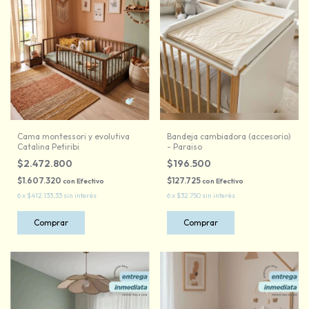
Cama montessori y evolutiva
Bandeja cambiadora (accesorio)
Catalina Petiribi
- Paraiso
$2.472.800
$196.500
$1.607.320
$127.725
con
Efectivo
con
Efectivo
6
x
$412.133,33
sin interés
6
x
$32.750
sin interés
Comprar
Comprar