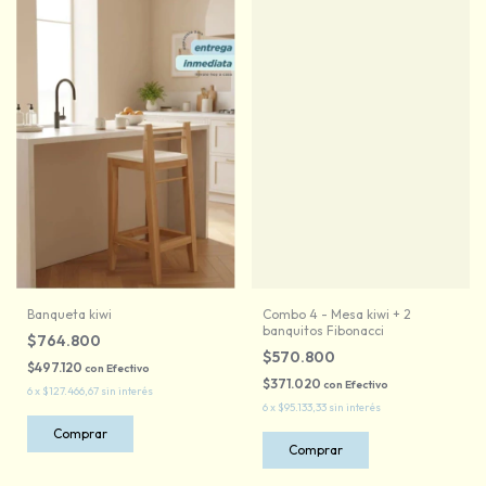
Banqueta kiwi
Combo 4 - Mesa kiwi + 2
banquitos Fibonacci
$764.800
$570.800
$497.120
con
Efectivo
$371.020
con
Efectivo
6
x
$127.466,67
sin interés
6
x
$95.133,33
sin interés
Comprar