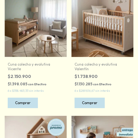
Cuna colecho y evolutiva
Cuna colecho y evolutiva
Vicente
Valentín
$2.150.900
$1.738.900
$1.398.085
$1.130.285
con
Efectivo
con
Efectivo
6
x
$358.483,33
sin interés
6
x
$289.816,67
sin interés
Comprar
Comprar