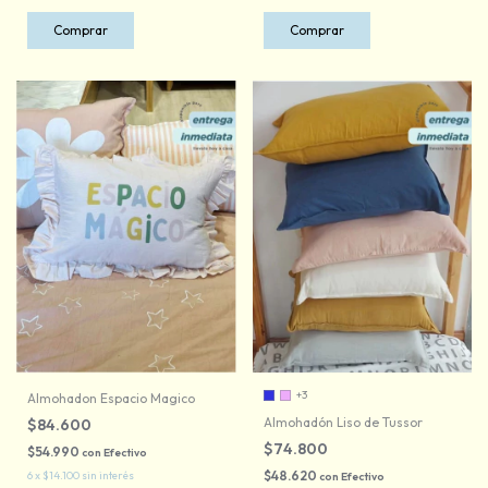
Comprar
+3
Almohadon Espacio Magico
Almohadón Liso de Tussor
$84.600
$74.800
$54.990
con
Efectivo
$48.620
6
x
$14.100
sin interés
con
Efectivo