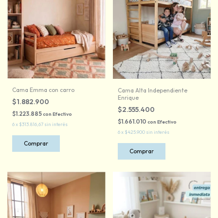
Cama Emma con carro
Cama Alta Independiente
Enrique
$1.882.900
$2.555.400
$1.223.885
con
Efectivo
$1.661.010
con
Efectivo
6
x
$313.816,67
sin interés
6
x
$425.900
sin interés
Comprar
Comprar