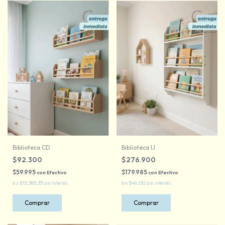
Biblioteca CD
Biblioteca IJ
$92.300
$276.900
$59.995
$179.985
con
Efectivo
con
Efectivo
6
x
$15.383,33
sin interés
6
x
$46.150
sin interés
Comprar
Comprar