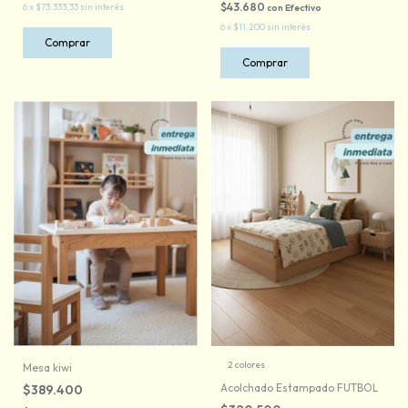
$43.680
6
x
$73.333,33
sin interés
con
Efectivo
6
x
$11.200
sin interés
Comprar
Comprar
2 colores
Mesa kiwi
Acolchado Estampado FUTBOL
$389.400