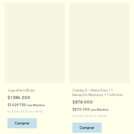
Juguetero Brian
Combo 5 - Mesa Kiwi + 1
banquito fibonacci + 1 silla kiwi
$1.584.200
$878.000
$1.029.730
con
Efectivo
$570.700
con
Efectivo
6
x
$264.033,33
sin interés
6
x
$146.333,33
sin interés
Comprar
Comprar