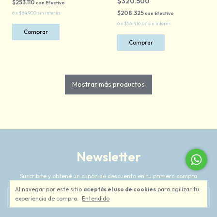
$320.500
$253.110
con
Efectivo
$208.325
6
x
$64.900
sin interés
con
Efectivo
6
x
$53.416,67
sin interés
Comprar
Comprar
Mostrar más productos
Newsletter
Suscribite y obtené un cupón de descuento en tu primera compra
Al navegar por este sitio
aceptás el uso de cookies
para agilizar tu
experiencia de compra.
Entendido