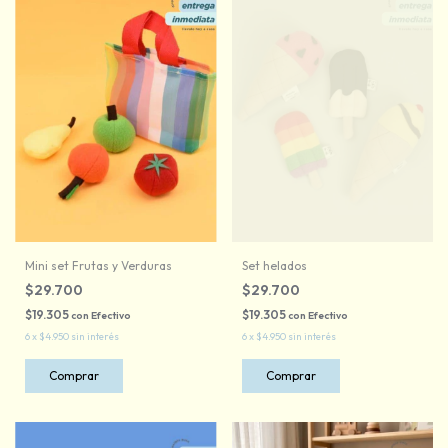
Mini set Frutas y Verduras
Set helados
$29.700
$29.700
$19.305
$19.305
con
Efectivo
con
Efectivo
6
x
$4.950
sin interés
6
x
$4.950
sin interés