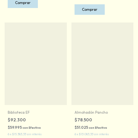
Comprar
Comprar
Biblioteca EF
Almohadón Pancho
$92.300
$78.500
$59.995
$51.025
con
Efectivo
con
Efectivo
6
x
$15.383,33
sin interés
6
x
$13.083,33
sin interés