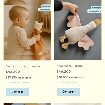
Almohadón Gansito
Muñeco de apego - avellana
$46.200
$42.200
$30.030
$27.430
con
Efectivo
con
Efectivo
6
x
$7.700
sin interés
6
x
$7.033,33
sin interés