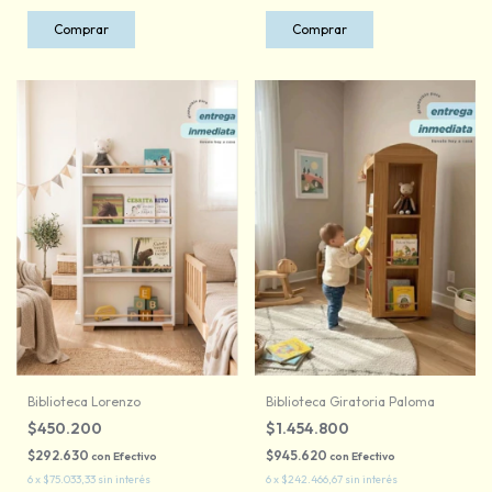
Comprar
Biblioteca Lorenzo
Biblioteca Giratoria Paloma
$450.200
$1.454.800
$292.630
$945.620
con
Efectivo
con
Efectivo
6
x
$75.033,33
sin interés
6
x
$242.466,67
sin interés