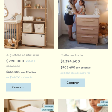
Juguetero Casita Laika
Chiffonier Lucila
$990.000
$1.394.600
-
20
%
OFF
$1.240.900
$906.490
con
Efectivo
$643.500
con
Efectivo
6
x
$232.433,33
sin interés
6
x
$165.000
sin interés
Comprar