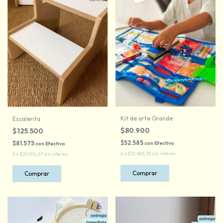
Kit de arte Grande
Escalerita
$80.900
$125.500
$52.585
$81.575
con
Efectivo
con
Efectivo
6
x
$13.483,33
sin interés
6
x
$20.916,67
sin interés
Comprar