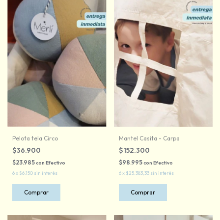
Pelota tela Circo
Mantel Casita - Carpa
$36.900
$152.300
$23.985
$98.995
con
Efectivo
con
Efectivo
6
x
$6.150
sin interés
6
x
$25.383,33
sin interés