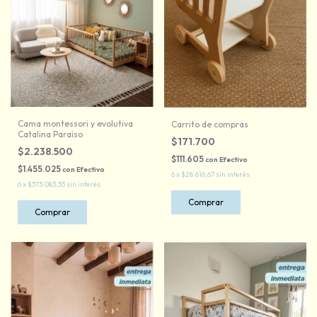
Cama montessori y evolutiva
Carrito de compras
Catalina Paraiso
$171.700
$2.238.500
$111.605
con
Efectivo
$1.455.025
con
Efectivo
6
x
$28.616,67
sin interés
6
x
$373.083,33
sin interés
Comprar