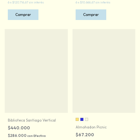
6
x
$120.716,67
sin interés
6
x
$10.666,67
sin interés
Comprar
Biblioteca Santiago Vertical
Almohadon Picnic
$440.000
$67.200
$286.000
con
Efectivo