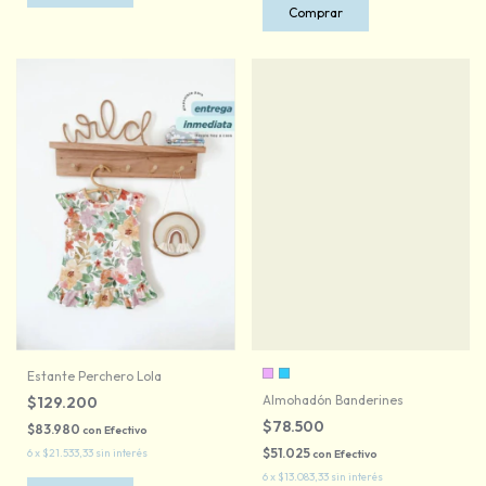
Comprar
Estante Perchero Lola
Almohadón Banderines
$129.200
$78.500
$83.980
con
Efectivo
$51.025
6
x
$21.533,33
sin interés
con
Efectivo
6
x
$13.083,33
sin interés