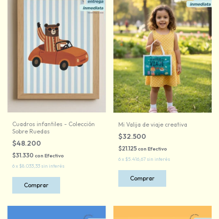
Cuadros infantiles - Colección
Mi Valija de viaje creativa
Sobre Ruedas
$32.500
$48.200
$21.125
con
Efectivo
$31.330
con
Efectivo
6
x
$5.416,67
sin interés
6
x
$8.033,33
sin interés
Comprar