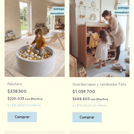
Pelotero
Guardarropas y cambiador Felix
$338.500
$1.059.700
$220.025
$688.805
con
Efectivo
con
Efectivo
6
x
$56.416,67
sin interés
6
x
$176.616,67
sin interés
Comprar