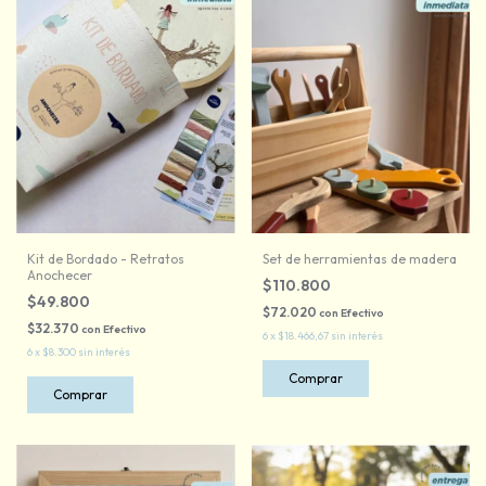
Kit de Bordado - Retratos
Set de herramientas de madera
Anochecer
$110.800
$49.800
$72.020
con
Efectivo
$32.370
con
Efectivo
6
x
$18.466,67
sin interés
6
x
$8.300
sin interés