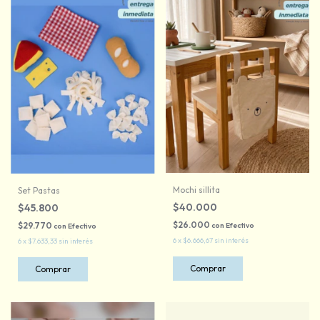
Mochi sillita
Set Pastas
$40.000
$45.800
$26.000
$29.770
con
Efectivo
con
Efectivo
6
x
$6.666,67
sin interés
6
x
$7.633,33
sin interés
Comprar