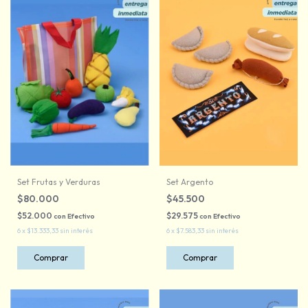
Set Frutas y Verduras
Set Argento
$80.000
$45.500
$52.000
$29.575
con
Efectivo
con
Efectivo
6
x
$13.333,33
sin interés
6
x
$7.583,33
sin interés