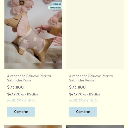
Almohadón Peluche Perrita
Almohadón Peluche Perrito
Salchicha Rosa
Salchicha Verde
$73.800
$73.800
$47.970
$47.970
con
Efectivo
con
Efectivo
6
x
$12.300
sin interés
6
x
$12.300
sin interés