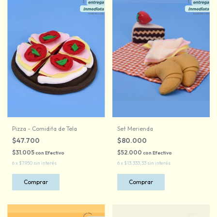
Pizza - Comidita de Tela
Set Merienda
$47.700
$80.000
$31.005
$52.000
con
Efectivo
con
Efectivo
6
x
$7.950
sin interés
6
x
$13.333,33
sin interés