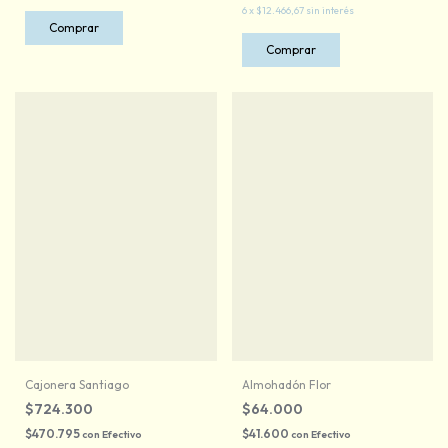
6
x
$12.466,67
sin interés
Comprar
Cajonera Santiago
Almohadón Flor
$724.300
$64.000
$470.795
$41.600
con
Efectivo
con
Efectivo