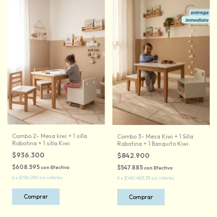
Combo 2- Mesa kiwi + 1 silla
Combo 3- Mesa Kiwi + 1 Silla
Robotina + 1 silla Kiwi
Robotina + 1 Banquito Kiwi
$936.300
$842.900
$608.595
$547.885
con
Efectivo
con
Efectivo
6
x
$156.050
sin interés
6
x
$140.483,33
sin interés
Comprar
Comprar