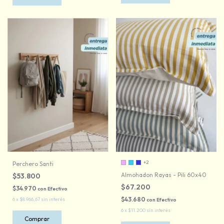
+2
Perchero Santi
Almohadon Rayas - Pili 60x40
$53.800
$67.200
$34.970
con
Efectivo
$43.680
6
x
$8.966,67
sin interés
con
Efectivo
6
x
$11.200
sin interés
Comprar