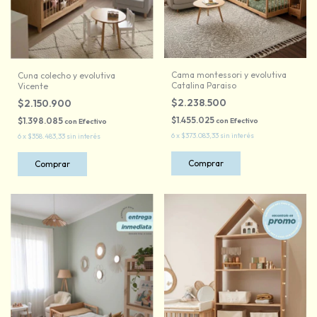
Cama montessori y evolutiva
Cuna colecho y evolutiva
Catalina Paraiso
Vicente
$2.238.500
$2.150.900
$1.455.025
$1.398.085
con
Efectivo
con
Efectivo
6
x
$373.083,33
sin interés
6
x
$358.483,33
sin interés
Comprar
Comprar