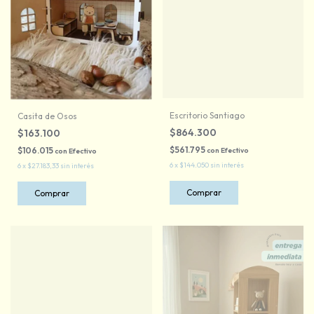
Escritorio Santiago
Casita de Osos
$864.300
$163.100
$561.795
$106.015
con
Efectivo
con
Efectivo
6
x
$144.050
sin interés
6
x
$27.183,33
sin interés
Comprar