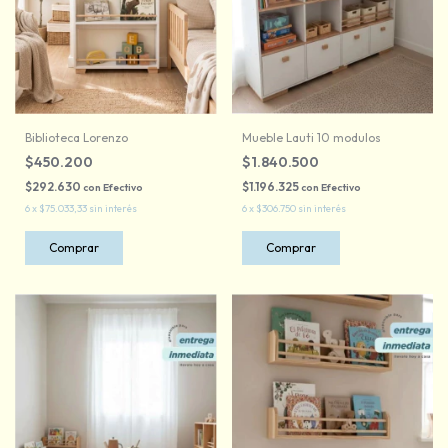
Biblioteca Lorenzo
Mueble Lauti 10 modulos
$450.200
$1.840.500
$292.630
$1.196.325
con
Efectivo
con
Efectivo
6
x
$75.033,33
sin interés
6
x
$306.750
sin interés
Comprar