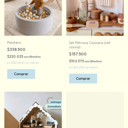
Pelotero
Set Petrona Cocinera (set
cocina)
$338.500
$157.500
$220.025
con
Efectivo
$102.375
con
Efectivo
6
x
$56.416,67
sin interés
6
x
$26.250
sin interés