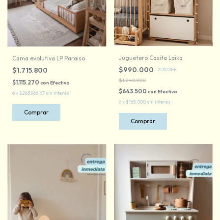
Juguetero Casita Laika
Cama evolutiva LP Paraiso
$990.000
$1.715.800
-
20
%
OFF
$1.240.900
$1.115.270
con
Efectivo
$643.500
con
Efectivo
6
x
$285.966,67
sin interés
6
x
$165.000
sin interés
Comprar