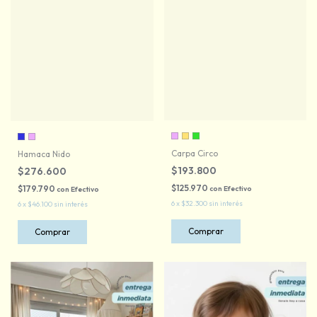
Carpa Circo
Hamaca Nido
$193.800
$276.600
$125.970
$179.790
con
Efectivo
con
Efectivo
6
x
$32.300
sin interés
6
x
$46.100
sin interés
Comprar
Comprar