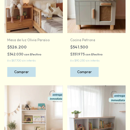
Mesa de luz Olivia Paraiso
Cocina Petrona
$526.200
$541.500
$342.030
$351.975
con
Efectivo
con
Efectivo
6
x
$87.700
sin interés
6
x
$90.250
sin interés