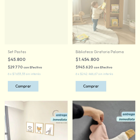
Set Pastas
Biblioteca Giratoria Paloma
$45.800
$1.454.800
$29.770
$945.620
con
Efectivo
con
Efectivo
6
x
$7.633,33
sin interés
6
x
$242.466,67
sin interés