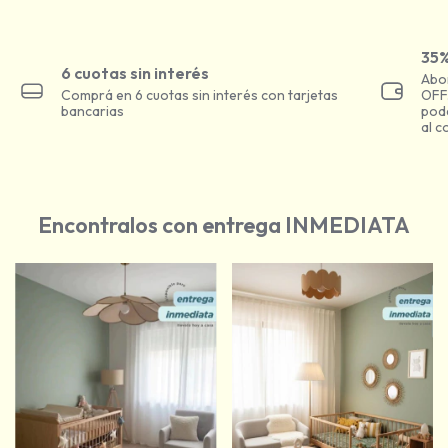
35%
6 cuotas sin interés
Abon
Comprá en 6 cuotas sin interés con tarjetas
OFF
bancarias
pod
al c
Encontralos con entrega INMEDIATA