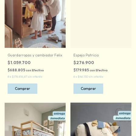
Guardarropas y cambiador Felix
Espejo Patricio
$1.059.700
$276.900
$688.805
$179.985
con
Efectivo
con
Efectivo
6
x
$176.616,67
sin interés
6
x
$46.150
sin interés
Comprar