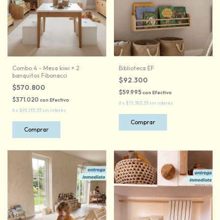
Combo 4 - Mesa kiwi + 2
Biblioteca EF
banquitos Fibonacci
$92.300
$570.800
$59.995
con
Efectivo
$371.020
con
Efectivo
6
x
$15.383,33
sin interés
6
x
$95.133,33
sin interés
Comprar
Comprar