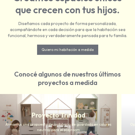
que crecen con tus hijos.
Diseñamos cada proyecto de forma personalizada,
acompañándote en cada decisión para que la habitación sea
funcional, hermosa y verdaderamente pensada para tu familia.
Quiero mi habitación a medida
Conocé algunos de nuestros últimos
proyectos a medida
Proyecto Trinidad
Armamos una propuesta de mobiliario de guardado en colores
Op
neutros para el playroom