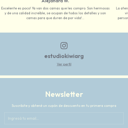
Alejandra W.
Excelente es poco! Ya van dos camas que les compro. Son hermosas
La aten
y de una calidad increíble, se ocupan de todos los detalles y son
vi
camas para que duren de por vida!...
person
estudiokiwiarg
Ver perfil
Newsletter
Suscribite y obtené un cupón de descuento en tu primera compra