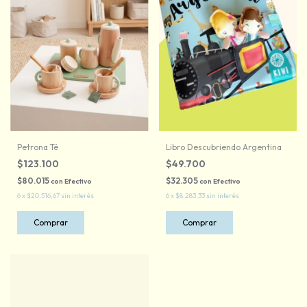
Petrona Té
Libro Descubriendo Argentina
$123.100
$49.700
$80.015
$32.305
con
Efectivo
con
Efectivo
6
x
$20.516,67
sin interés
6
x
$8.283,33
sin interés