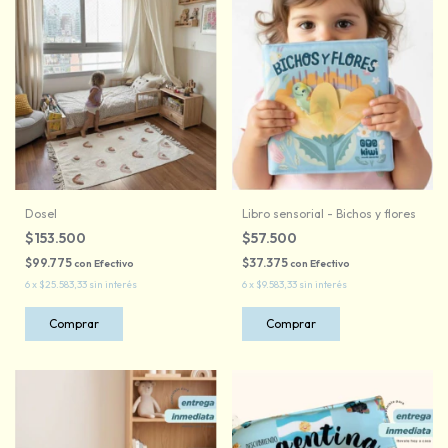
Dosel
Libro sensorial - Bichos y flores
$153.500
$57.500
$99.775
$37.375
con
Efectivo
con
Efectivo
6
x
$25.583,33
sin interés
6
x
$9.583,33
sin interés