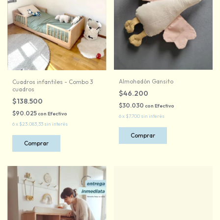
Almohadón Gansito
Cuadros infantiles - Combo 3
cuadros
$46.200
$138.500
$30.030
con
Efectivo
$90.025
con
Efectivo
6
x
$7.700
sin interés
6
x
$23.083,33
sin interés