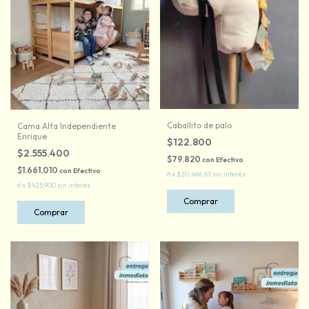
Caballito de palo
Cama Alta Independiente
Enrique
$122.800
$2.555.400
$79.820
con
Efectivo
$1.661.010
con
Efectivo
6
x
$20.466,67
sin interés
6
x
$425.900
sin interés
Comprar