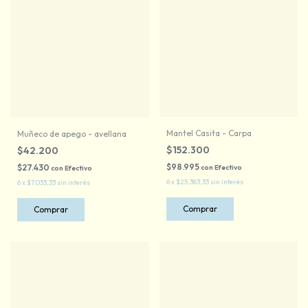
Mantel Casita - Carpa
Muñeco de apego - avellana
$152.300
$42.200
$98.995
$27.430
con
Efectivo
con
Efectivo
6
x
$25.383,33
sin interés
6
x
$7.033,33
sin interés