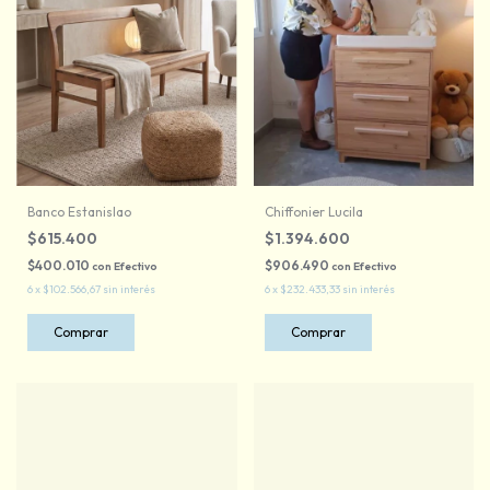
Banco Estanislao
Chiffonier Lucila
$615.400
$1.394.600
$400.010
$906.490
con
Efectivo
con
Efectivo
6
x
$102.566,67
sin interés
6
x
$232.433,33
sin interés
Comprar