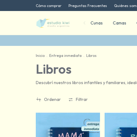
Cómo comprar
Preguntas Frecuentes
Quiénes som
Cunas
Camas
6 cuotas sin interés
Inicio
.
Entrega inmediata
.
Libros
Libros
Descubrí nuestros libros infantiles y familiares, id
Ordenar
Filtrar