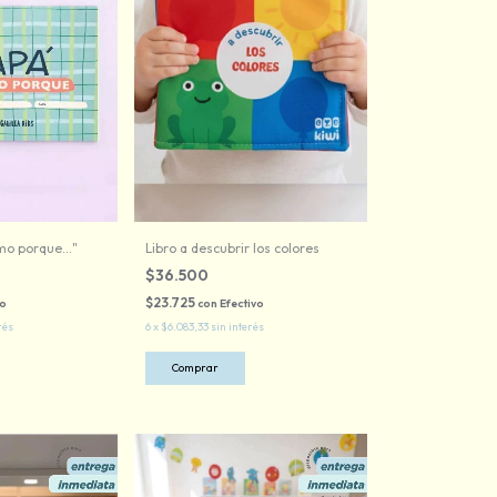
mo porque..."
Libro a descubrir los colores
$36.500
$23.725
vo
con
Efectivo
rés
6
x
$6.083,33
sin interés