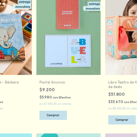
e - Bárbara
Postal Anuncio
Libro Teatro de t
de dedo
$9.200
$51.800
$5.980
con
Efectivo
$33.670
ivo
con
Efec
6
x
$1.533,33
sin interés
rés
6
x
$8.633,33
sin inte
Comprar