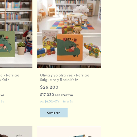
a - Patricia
Olivia y yo otra vez - Patricia
o Katz
Salgueiro y Rocio Katz
$26.200
$17.030
ivo
con
Efectivo
rés
6
x
$4.366,67
sin interés