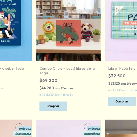
ero saber todo
Combo Olivia – Los 3 libros de la
Libro "Papá te a
saga
$32.500
$69.200
$21.125
con
Efecti
$44.980
vo
con
Efectivo
6
x
$5.416,67
sin inte
6
x
$11.533,33
sin interés