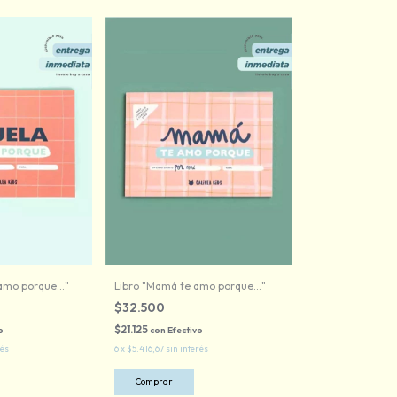
amo porque..."
Libro "Mamá te amo porque..."
$32.500
$21.125
o
con
Efectivo
rés
6
x
$5.416,67
sin interés