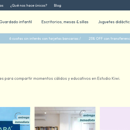
os
¿Qué nos hace únicos?
Blog
Guardado infantil
Escritorios, mesas & sillas
Juguetes didácti
 con tarjetas bancarias /
25% OFF con transferencia bancaria /
35% OFF
eales para compartir momentos cálidos y educativos en Estudio Kiwi.