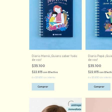
Diario Mamá ¡Quiero saber todo
Diario Papá ¡Qui
de vos!
de vos!
$35.100
$35.100
$22.815
$22.815
con
Efectivo
con
Efecti
6
x
$5.850
sin interés
6
x
$5.850
sin interés