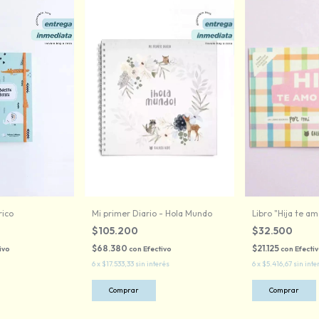
rico
Mi primer Diario - Hola Mundo
Libro "Hija te am
$105.200
$32.500
$68.380
$21.125
ivo
con
Efectivo
con
Efecti
6
x
$17.533,33
sin interés
6
x
$5.416,67
sin inte
Comprar