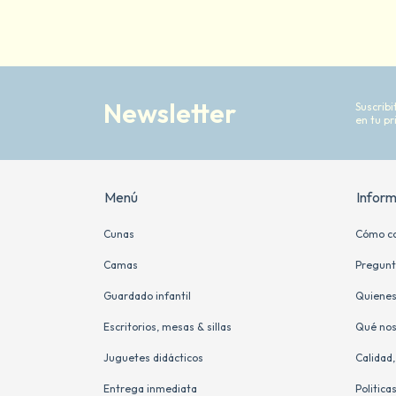
Newsletter
Suscrib
en tu p
Menú
Infor
Cunas
Cómo c
Camas
Pregunt
Guardado infantil
Quiene
Escritorios, mesas & sillas
Qué nos
Juguetes didácticos
Calidad
Entrega inmediata
Politica