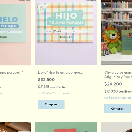
amo porque..."
Libro "Hijo te amo porque..."
Olivia ya se anim
Salgueiro y Roci
$32.500
$26.200
$21.125
o
con
Efectivo
$17.030
con
Efect
rés
6
x
$5.416,67
sin interés
6
x
$4.366,67
sin inte