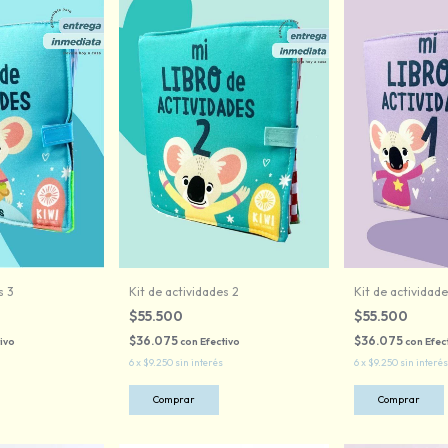
s 3
Kit de actividades 2
Kit de actividade
$55.500
$55.500
$36.075
$36.075
ivo
con
Efectivo
con
Efec
6
x
$9.250
sin interés
6
x
$9.250
sin interés