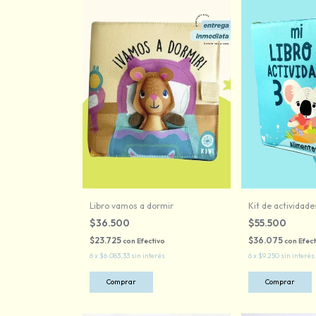
Libro vamos a dormir
Kit de actividade
$36.500
$55.500
$23.725
$36.075
con
Efectivo
con
Efect
6
x
$6.083,33
sin interés
6
x
$9.250
sin interés