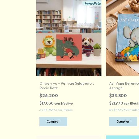
Olivia y yo - Patricia Salgueiro y
Así Viaja Berenic
Rocio Katz
Asnaghi
$26.200
$33.800
$17.030
$21.970
con
Efectivo
con
Efect
6
x
$4.366,67
sin interés
6
x
$5.633,33
sin inte