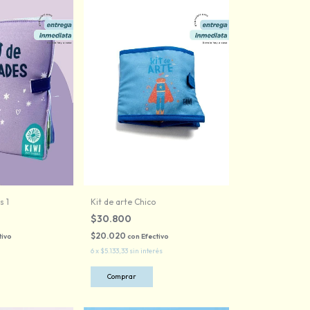
s 1
Kit de arte Chico
$30.800
$20.020
tivo
con
Efectivo
6
x
$5.133,33
sin interés
Comprar