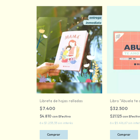
Libreta de hojas ralladas
Libro "Abuela te 
$7.400
$32.500
$4.810
$21.125
con
Efectivo
con
Efectiv
6
x
$1.233,33
sin interés
6
x
$5.416,67
sin inte
Comprar