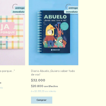
o porque..."
Diario Abuelo ¡Quiero saber todo
de vos!
$32.000
vo
$20.800
con
Efectivo
rés
6
x
$5.333,33
sin interés