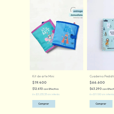
Kit de arte Mini
Cuaderno Pediát
$19.400
$66.600
$12.610
$43.290
con
Efectivo
con
Efect
6
x
$3.233,33
sin interés
6
x
$11.100
sin interés
Comprar
Comprar