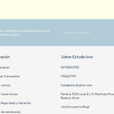
ite y obtené un cupón de descuento
rimera compra
mación
Sobre Estudio kiwi
omprar
541138147353
as frecuentes
1136607119
s somos
hola@estudiokiwi.com
 hace únicos
Parana 3125 Local 8 y 9, Martinez Prov
Buenos Aires
, Seguridad y Garantía
¡Visitá nuestro Blog!
s de devolución