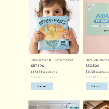
Libro sensorial - Bichos y flores
Libro "Abuelo te 
$57.500
$32.500
$37.375
$21.125
con
Efectivo
con
Efectiv
6
x
$9.583,33
sin interés
6
x
$5.416,67
sin inte