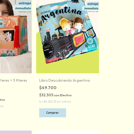
íteres + 5 títeres
Libro Descubriendo Argentina
$49.700
$32.305
con
Efectivo
tivo
6
x
$8.283,33
sin interés
rés