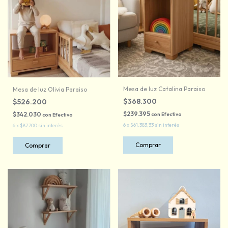
Mesa de luz Catalina Paraiso
Mesa de luz Olivia Paraiso
$368.300
$526.200
$239.395
$342.030
con
Efectivo
con
Efectivo
6
x
$61.383,33
sin interés
6
x
$87.700
sin interés
Comprar