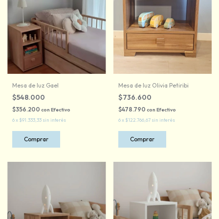
Mesa de luz Gael
Mesa de luz Olivia Petiribi
$548.000
$736.600
$356.200
$478.790
con
Efectivo
con
Efectivo
6
x
$91.333,33
sin interés
6
x
$122.766,67
sin interés