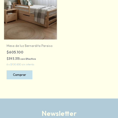
Mesa de luz Bernardita Paraiso
$605.100
$393.315
con
Efectivo
6
x
$100.850
sin interés
Comprar
Newsletter