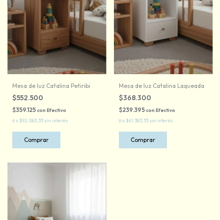
Mesa de luz Catalina Petiribi
Mesa de luz Catalina Laqueada
$552.500
$368.300
$359.125
$239.395
con
Efectivo
con
Efectivo
6
x
$92.083,33
sin interés
6
x
$61.383,33
sin interés