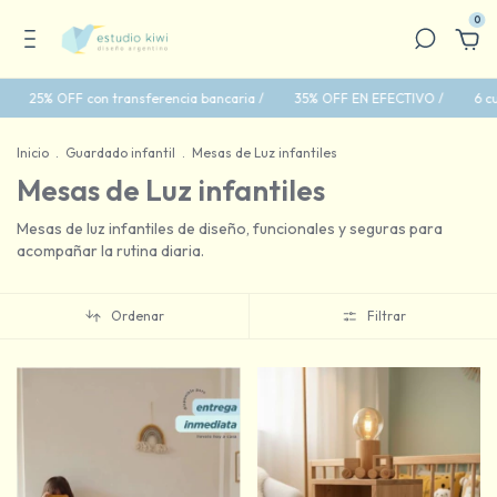
0
OFF con transferencia bancaria /
35% OFF EN EFECTIVO /
6 cuotas sin 
Inicio
.
Guardado infantil
.
Mesas de Luz infantiles
Mesas de Luz infantiles
Mesas de luz infantiles de diseño, funcionales y seguras para
acompañar la rutina diaria.
Ordenar
Filtrar