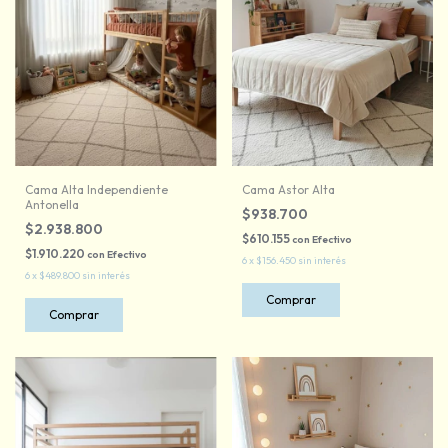
Cama Alta Independiente
Cama Astor Alta
Antonella
$938.700
$2.938.800
$610.155
con
Efectivo
$1.910.220
con
Efectivo
6
x
$156.450
sin interés
6
x
$489.800
sin interés
Comprar
Comprar