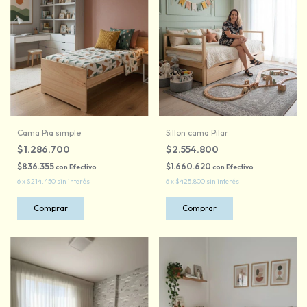
Cama Pia simple
Sillon cama Pilar
$1.286.700
$2.554.800
$836.355
$1.660.620
con
Efectivo
con
Efectivo
6
x
$214.450
sin interés
6
x
$425.800
sin interés
Comprar
Comprar