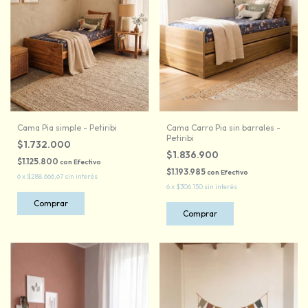
Cama Pia simple - Petiribi
Cama Carro Pia sin barrales -
Petiribi
$1.732.000
$1.836.900
$1.125.800
con
Efectivo
$1.193.985
con
Efectivo
6
x
$288.666,67
sin interés
6
x
$306.150
sin interés
Comprar
Comprar