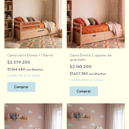
Cama carro Emma + 1 Barral
Cama Emma 2 cajones de
guardado
$2.379.200
$2.165.200
$1.546.480
con
Efectivo
$1.407.380
con
Efectivo
6
x
$396.533,33
sin interés
6
x
$360.866,67
sin interés
Comprar
Comprar