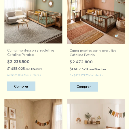
Cama montessori y evolutiva
Cama montessori y evolutiva
Catalina Paraiso
Catalina Petiribi
$2.238.500
$2.472.800
$1.455.025
$1.607.320
con
Efectivo
con
Efectivo
6
x
$373.083,33
sin interés
6
x
$412.133,33
sin interés
Comprar
Comprar