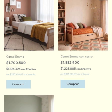
Cama Emma con carro
Cama Emma
$1.882.900
$1.700.500
$1.223.885
$1.105.325
con
Efectivo
con
Efectivo
6
x
$313.816,67
sin interés
6
x
$283.416,67
sin interés
Comprar
Comprar