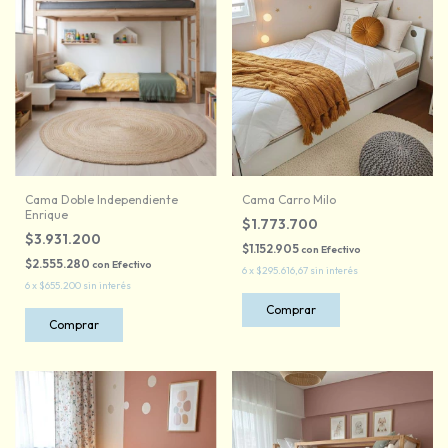
Cama Doble Independiente
Cama Carro Milo
Enrique
$1.773.700
$3.931.200
$1.152.905
con
Efectivo
$2.555.280
con
Efectivo
6
x
$295.616,67
sin interés
6
x
$655.200
sin interés
Comprar