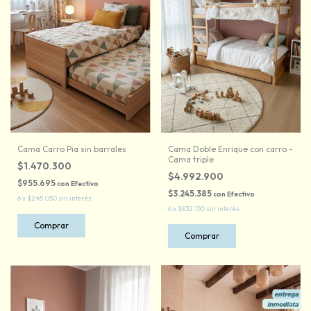
Cama Carro Pia sin barrales
Cama Doble Enrique con carro -
Cama triple
$1.470.300
$4.992.900
$955.695
con
Efectivo
$3.245.385
con
Efectivo
6
x
$245.050
sin interés
6
x
$832.150
sin interés
Comprar
Comprar