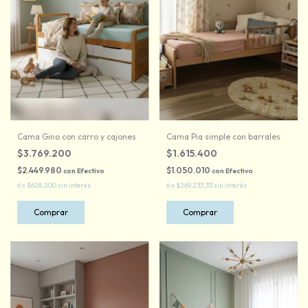
Cama Gino con carro y cajones
Cama Pia simple con barrales
$3.769.200
$1.615.400
$2.449.980
$1.050.010
con
Efectivo
con
Efectivo
6
x
$628.200
sin interés
6
x
$269.233,33
sin interés
Comprar
Comprar