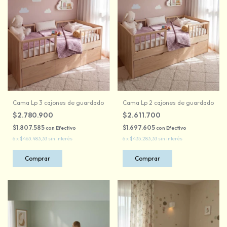
Cama Lp 3 cajones de guardado
Cama Lp 2 cajones de guardado
$2.780.900
$2.611.700
$1.807.585
$1.697.605
con
Efectivo
con
Efectivo
6
x
$463.483,33
sin interés
6
x
$435.283,33
sin interés
Comprar
Comprar