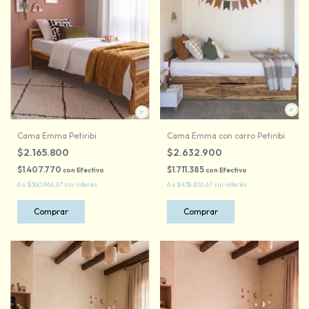
Cama Emma Petiribi
Cama Emma con carro Petiribi
$2.165.800
$2.632.900
$1.407.770
$1.711.385
con
Efectivo
con
Efectivo
6
x
$360.966,67
sin interés
6
x
$438.816,67
sin interés
Comprar
Comprar