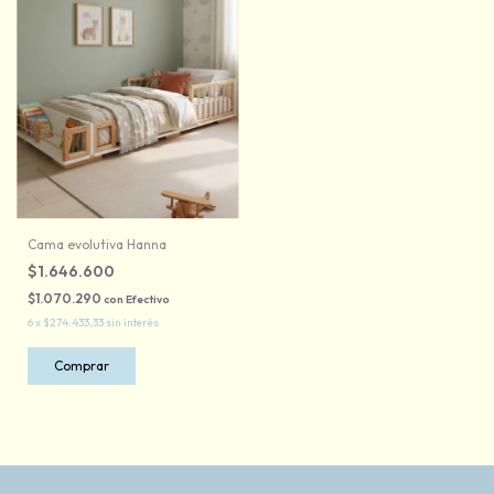
Cama evolutiva Hanna
$1.646.600
$1.070.290
con
Efectivo
6
x
$274.433,33
sin interés
Comprar