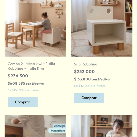
Combo 2- Mesa kiwi + 1 silla
Silla Robotina
Robotina + 1 silla Kiwi
$252.000
$936.300
$163.800
con
Efectivo
$608.595
con
Efectivo
6
x
$42.000
sin interés
6
x
$156.050
sin interés
Comprar