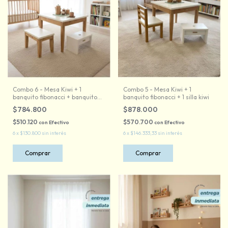
Combo 6 - Mesa Kiwi + 1
Combo 5 - Mesa Kiwi + 1
banquito fibonacci + banquito
banquito fibonacci + 1 silla kiwi
kiwi / silla robotina
$784.800
$878.000
$510.120
$570.700
con
Efectivo
con
Efectivo
6
x
$130.800
sin interés
6
x
$146.333,33
sin interés
Comprar
Comprar