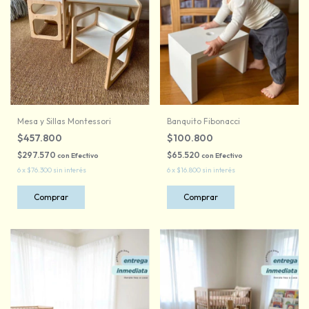
Mesa y Sillas Montessori
Banquito Fibonacci
$457.800
$100.800
$297.570
$65.520
con
Efectivo
con
Efectivo
6
x
$76.300
sin interés
6
x
$16.800
sin interés
Comprar