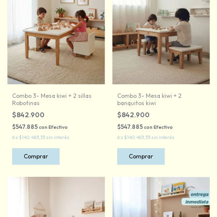
Combo 3- Mesa kiwi + 2 sillas
Combo 3- Mesa kiwi + 2
Robotinas
banquitos kiwi
$842.900
$842.900
$547.885
$547.885
con
Efectivo
con
Efectivo
6
x
$140.483,33
sin interés
6
x
$140.483,33
sin interés
Comprar
Comprar