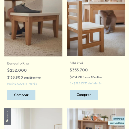
Silla kiwi
Banquito Kiwi
$355.700
$252.000
$231.205
$163.800
con
Efectivo
con
Efectivo
6
x
$59.283,33
sin interés
6
x
$42.000
sin interés
Sin stock