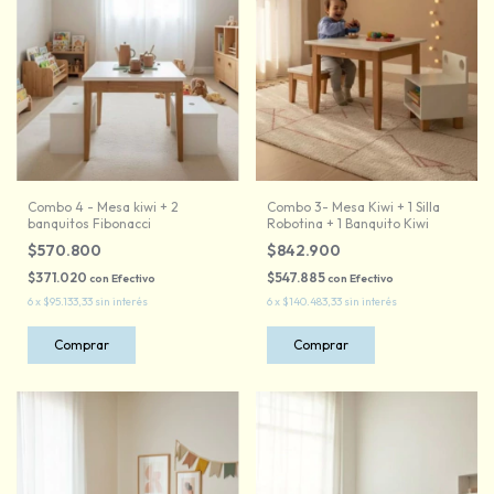
Combo 4 - Mesa kiwi + 2
Combo 3- Mesa Kiwi + 1 Silla
banquitos Fibonacci
Robotina + 1 Banquito Kiwi
$570.800
$842.900
$371.020
$547.885
con
Efectivo
con
Efectivo
6
x
$95.133,33
sin interés
6
x
$140.483,33
sin interés
Comprar
Comprar