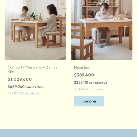
Combo 1 - Mesa kiwi y 2 sillas
Mesa kiwi
Kiwi
$389.400
$1.029.600
$253.110
con
Efectivo
$669.240
con
Efectivo
6
x
$64.900
sin interés
6
x
$171.600
sin interés
Comprar