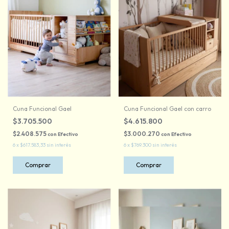
Cuna Funcional Gael
Cuna Funcional Gael con carro
$3.705.500
$4.615.800
$2.408.575
$3.000.270
con
Efectivo
con
Efectivo
6
x
$617.583,33
sin interés
6
x
$769.300
sin interés