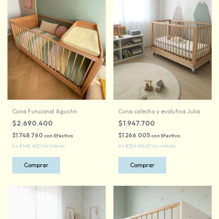
Cuna Funcional Agustin
Cuna colecho y evolutiva Julia
$2.690.400
$1.947.700
$1.748.760
$1.266.005
con
Efectivo
con
Efectivo
6
x
$448.400
sin interés
6
x
$324.616,67
sin interés
Comprar
Comprar