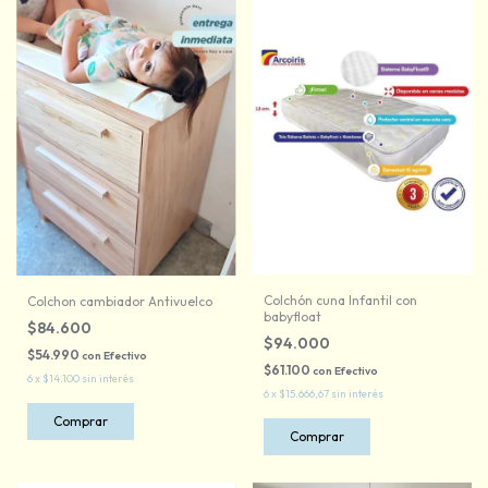
Colchón cuna Infantil con
Colchon cambiador Antivuelco
babyfloat
$84.600
$94.000
$54.990
con
Efectivo
$61.100
con
Efectivo
6
x
$14.100
sin interés
6
x
$15.666,67
sin interés
Comprar