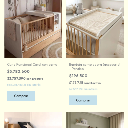
Cuna Funcional Carol con carro
Bandeja cambiadora (accesorio)
- Paraiso
$5.780.600
$196.500
$3.757.390
con
Efectivo
$127.725
con
Efectivo
6
x
$963.433,33
sin interés
6
x
$32.750
sin interés
Comprar