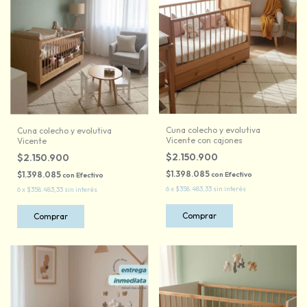
Cuna colecho y evolutiva
Cuna colecho y evolutiva
Vicente con cajones
Vicente
$2.150.900
$2.150.900
$1.398.085
$1.398.085
con
Efectivo
con
Efectivo
6
x
$358.483,33
sin interés
6
x
$358.483,33
sin interés
Comprar
Comprar