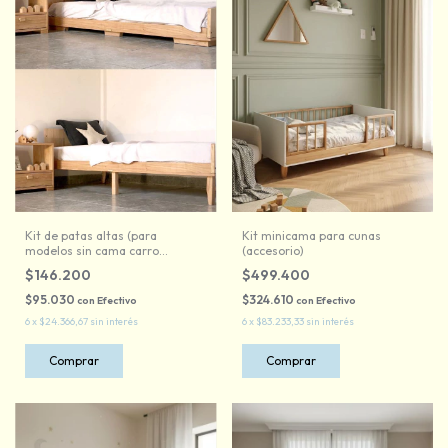
Kit de patas altas (para
Kit minicama para cunas
modelos sin cama carro
(accesorio)
inferior) (accesorio)
$146.200
$499.400
$95.030
$324.610
con
Efectivo
con
Efectivo
6
x
$24.366,67
sin interés
6
x
$83.233,33
sin interés
Comprar
Comprar