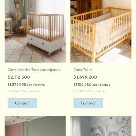
Cuna colecho Torvi con cajones
Cuna Tokio
$2.112.300
$1.699.200
$1.372.995
$1.104.480
con
Efectivo
con
Efectivo
6
x
$352.050
sin interés
6
x
$283.200
sin interés
Comprar
Comprar