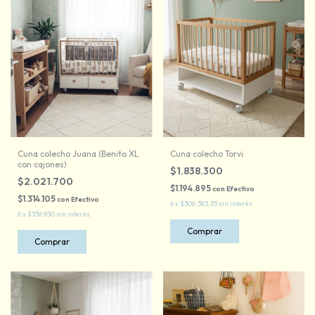
Cuna colecho Juana (Benito XL
Cuna colecho Torvi
con cajones)
$1.838.300
$2.021.700
$1.194.895
con
Efectivo
$1.314.105
con
Efectivo
6
x
$306.383,33
sin interés
6
x
$336.950
sin interés
Comprar
Comprar