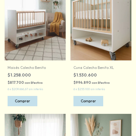
Moisés Colecho Benito
Cuna Colecho Benito XL
$1.258.000
$1.530.600
$817.700
$994.890
con
Efectivo
con
Efectivo
6
x
$209.666,67
sin interés
6
x
$255.100
sin interés
Comprar
Comprar