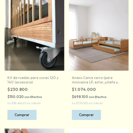
Kit de ruedas para cunas 120 y
Anexo Cama carro (para
140 (accesorio)
minicama LP, astor, julieta y
Cuna Gael)
$230.800
$1.074.000
$150.020
$698.100
con
Efectivo
con
Efectivo
6
x
$38.466,67
sin interés
6
x
$179.000
sin interés
Comprar