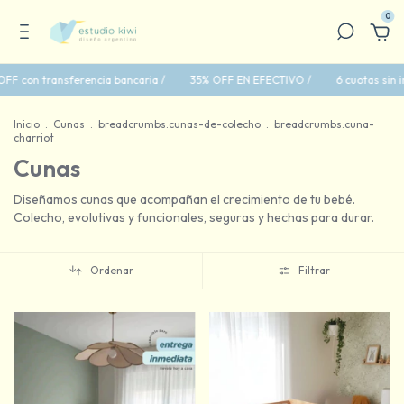
0
nsferencia bancaria /
35% OFF EN EFECTIVO /
6 cuotas sin interés con 
Inicio
.
Cunas
.
breadcrumbs.cunas-de-colecho
.
breadcrumbs.cuna-
charriot
Cunas
Diseñamos cunas que acompañan el crecimiento de tu bebé.
Colecho, evolutivas y funcionales, seguras y hechas para durar.
Ordenar
Filtrar