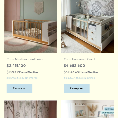
Cuna Minifuncional León
Cuna Funcional Carol
$2.451.100
$4.682.600
$1.593.215
$3.043.690
con
Efectivo
con
Efectivo
6
x
$408.516,67
sin interés
6
x
$780.433,33
sin interés
Comprar