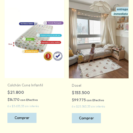
Colchón Cuna Infantil
Dosel
$21.800
$153.500
$14.170
$99.775
con
Efectivo
con
Efectivo
6
x
$3.633,33
sin interés
6
x
$25.583,33
sin interés
Comprar