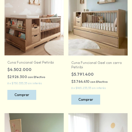
Cuna Funcional Gael Petiribi
Cuna Funcional Gael con carro
Petiribi
$4.502.000
$5.791.400
$2.926.300
con
Efectivo
$3.764.410
con
Efectivo
6
x
$750.333,33
sin interés
6
x
$965.233,33
sin interés