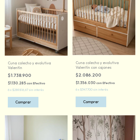
Cuna colecho y evolutiva
Cuna colecho y evolutiva
Valentín con cajones
Valentín
$2.086.200
$1.738.900
$1.356.030
$1.130.285
con
Efectivo
con
Efectivo
6
x
$347.700
sin interés
6
x
$289.816,67
sin interés
Comprar
Comprar